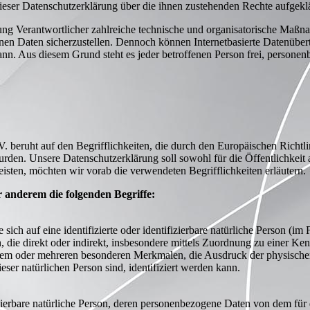
dieser Datenschutzerklärung über die ihnen zustehenden Rechte aufgeklä
tung Verantwortlicher zahlreiche technische und organisatorische Maß
genen Daten sicherzustellen. Dennoch können Internetbasierte Datenüber
kann. Aus diesem Grund steht es jeder betroffenen Person frei, persone
 beruht auf den Begrifflichkeiten, die durch den Europäischen Richtl
. Unsere Datenschutzerklärung soll sowohl für die Öffentlichkeit al
eisten, möchten wir vorab die verwendeten Begrifflichkeiten erläutern.
 anderem die folgenden Begriffe:
sich auf eine identifizierte oder identifizierbare natürliche Person (i
hen, die direkt oder indirekt, insbesondere mittels Zuordnung zu eine
nem oder mehreren besonderen Merkmalen, die Ausdruck der physischen
dieser natürlichen Person sind, identifiziert werden kann.
ifizierbare natürliche Person, deren personenbezogene Daten von dem für