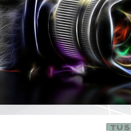
KACKTOR
PRESSESTIMMEN
ES IST LANGE
HER
ZUM GEDENKEN
KNEIPEN - QUIZ