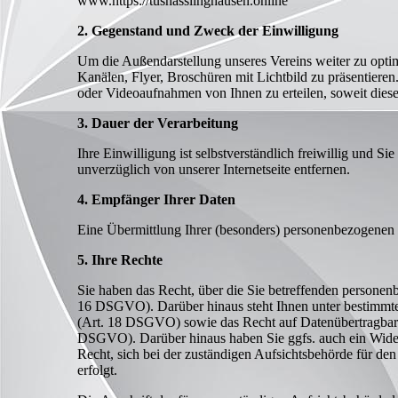
www.https://tushasslinghausen.online
2. Gegenstand und Zweck der Einwilligung
Um die Außendarstellung unseres Vereins weiter zu optimi
Kanälen, Flyer, Broschüren mit Lichtbild zu präsentiere
oder Videoaufnahmen von Ihnen zu erteilen, soweit diese
3. Dauer der Verarbeitung
Ihre Einwilligung ist selbstverständlich freiwillig und S
unverzüglich von unserer Internetseite entfernen.
4. Empfänger Ihrer Daten
Eine Übermittlung Ihrer (besonders) personenbezogenen Da
5. Ihre Rechte
Sie haben das Recht, über die Sie betreffenden persone
16 DSGVO). Darüber hinaus steht Ihnen unter bestimmt
(Art. 18 DSGVO) sowie das Recht auf Datenübertragbarke
DSGVO). Darüber hinaus haben Sie ggfs. auch ein Widers
Recht, sich bei der zuständigen Aufsichtsbehörde für de
erfolgt.